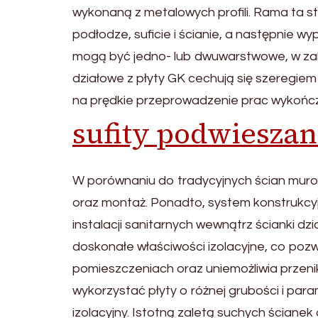
wykonaną z metalowych profili. Rama ta st
podłodze, suficie i ścianie, a następnie w
mogą być jedno- lub dwuwarstwowe, w zal
działowe z płyty GK cechują się szeregiem
na prędkie przeprowadzenie prac wykońc
sufity podwiesza
W porównaniu do tradycyjnych ścian murowa
oraz montaż. Ponadto, system konstrukcyj
instalacji sanitarnych wewnątrz ścianki dz
doskonałe właściwości izolacyjne, co poz
pomieszczeniach oraz uniemożliwia przen
wykorzystać płyty o różnej grubości i pa
izolacyjny. Istotną zaletą suchych ścianek