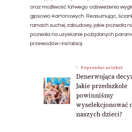
oraz możliwość łatwego odświeżenia wyg
gipsowo-kartonowych. Reasumując, ściank
ramach suchej zabudowy, jakie pozwala na 
pozwala na uzyskanie pożądanych parametr
przewodów i instalacji.
Nawigacja
Poprzedni artykuł
Denerwująca decyz
Jakie przedszkole
wpisu
powinniśmy
wyselekcjonować 
naszych dzieci?