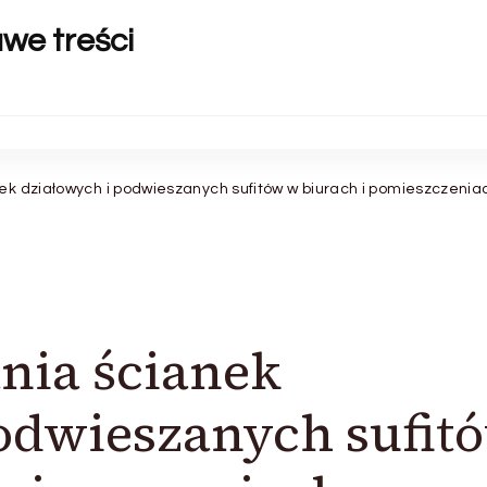
awe treści
nek działowych i podwieszanych sufitów w biurach i pomieszczenia
ania ścianek
odwieszanych sufit