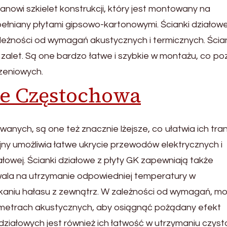
anowi szkielet konstrukcji, który jest montowany na
ypełniany płytami gipsowo-kartonowymi. Ścianki działow
eżności od wymagań akustycznych i termicznych. Ścia
 zalet. Są one bardzo łatwe i szybkie w montażu, co p
zeniowych.
ne Częstochowa
nych, są one też znacznie lżejsze, co ułatwia ich tra
ny umożliwia łatwe ukrycie przewodów elektrycznych i
iałowej. Ścianki działowe z płyty GK zapewniają także
wala na utrzymanie odpowiedniej temperatury w
ikaniu hałasu z zewnątrz. W zależności od wymagań, m
rametrach akustycznych, aby osiągnąć pożądany efekt
 działowych jest również ich łatwość w utrzymaniu czyst