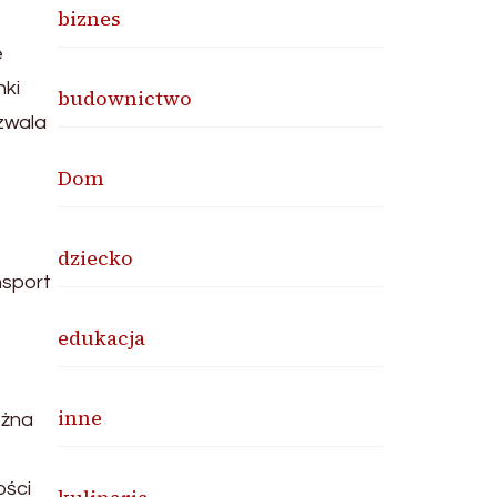
biznes
e
nki
budownictwo
ozwala
Dom
dziecko
nsport
edukacja
inne
ożna
ości