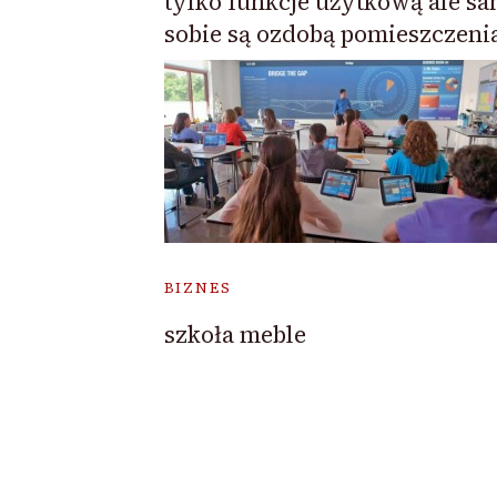
tylko funkcje użytkową ale s
sobie są ozdobą pomieszczeni
BIZNES
szkoła meble