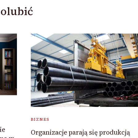
olubić
BIZNES
ie
Organizacje parają się produkcją