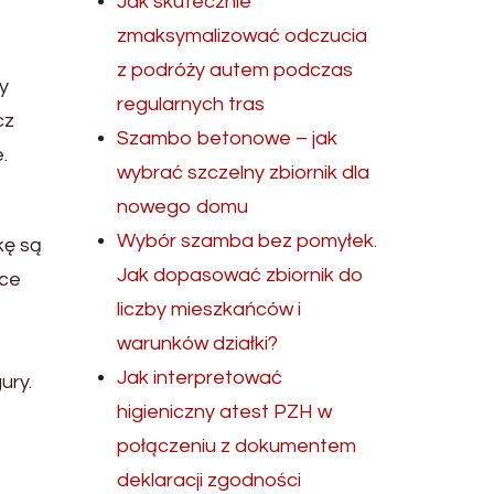
Jak skutecznie
zmaksymalizować odczucia
z podróży autem podczas
y
regularnych tras
cz
Szambo betonowe – jak
.
wybrać szczelny zbiornik dla
nowego domu
Wybór szamba bez pomyłek.
kę są
Jak dopasować zbiornik do
ęce
liczby mieszkańców i
warunków działki?
Jak interpretować
ury.
higieniczny atest PZH w
połączeniu z dokumentem
deklaracji zgodności