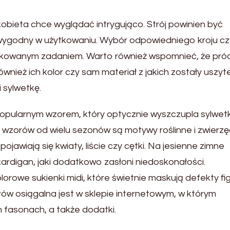
kobieta chce wyglądać intrygująco. Strój powinien być
yć wygodny w użytkowaniu. Wybór odpowiedniego kroju cz
plikowanym zadaniem. Warto również wspomnieć, że pró
wnież ich kolor czy sam materiał z jakich zostały uszyte
 sylwetkę.
popularnym wzorem, który optycznie wyszczupla sylwet
h wzorów od wielu sezonów są motywy roślinne i zwierz
ojawiają się kwiaty, liście czy cętki. Na jesienne zimne
kardigan, jaki dodatkowo zasłoni niedoskonałości.
owe sukienki midi, które świetnie maskują defekty fig
w osiągalna jest w sklepie internetowym, w którym
 fasonach, a także dodatki.