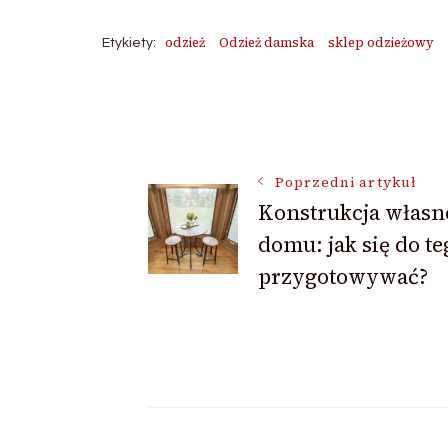
odzież
Odzież damska
sklep odzieżowy
Etykiety:
Nawigacja
wpisu
Poprzedni artykuł
Konstrukcja własn
domu: jak się do te
przygotowywać?