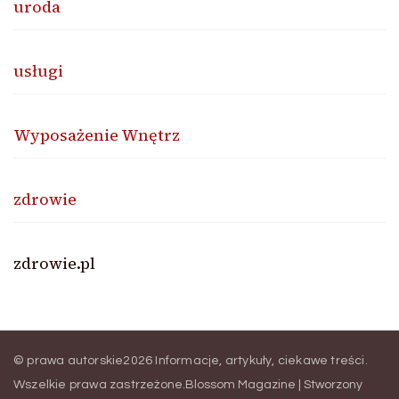
uroda
usługi
Wyposażenie Wnętrz
zdrowie
zdrowie.pl
© prawa autorskie2026
Informacje, artykuły, ciekawe treści
.
Wszelkie prawa zastrzeżone.
Blossom Magazine | Stworzony